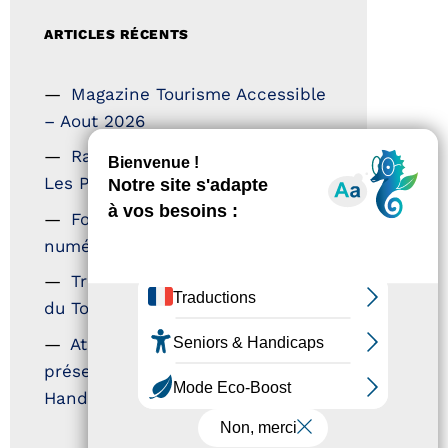
ARTICLES RÉCENTS
Magazine Tourisme Accessible
– Aout 2026
Rallye Aicha des Gazelles –
Les Petillantes
Formation Communication
numérique
Trophées Horizons – Acteurs
du Tourisme Durable
Atout France – flyer
présentation label Tourisme &
Handicap