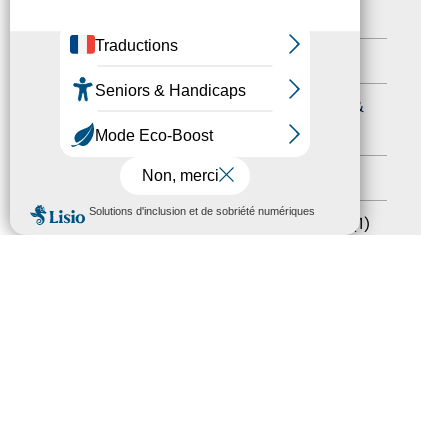
Autres événements
(41)
Formation
(15)
Journées nationales Tourisme &
Handicap
(5)
Salons
(11)
MENU
Sommet mondial du tourisme
(1)
Trophées du tourisme accessible
(10)
Presse
(3)
Tourisme accessible international
(1)