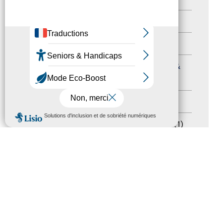
Autres événements
(41)
Formation
(15)
Journées nationales Tourisme &
Handicap
(5)
Salons
(11)
MENU
Sommet mondial du tourisme
(1)
Trophées du tourisme accessible
(10)
Presse
(3)
Tourisme accessible international
(1)