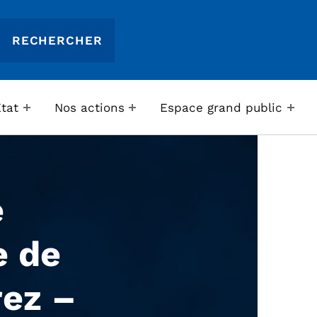
Etat
Nos actions
Espace grand public
e
e de
rez –