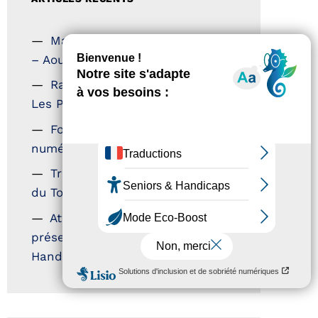
Magazine Tourisme Accessible
– Aout 2026
Rallye Aicha des Gazelles –
Les Petillantes
Formation Communication
numérique
Trophées Horizons – Acteurs
du Tourisme Durable
Atout France – flyer
présentation label Tourisme &
Handicap