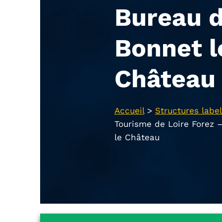
Bureau d
Bonnet l
Château
Accueil
>
Structures label
Tourisme de Loire Forez 
le Château