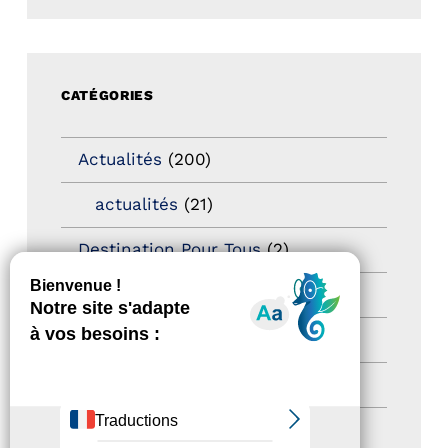
CATÉGORIES
Actualités
(200)
actualités
(21)
Destination Pour Tous
(2)
Territoires labellisés
(2)
Newsetter
(6)
Newsletter pro
(5)
Nos Actions
(112)