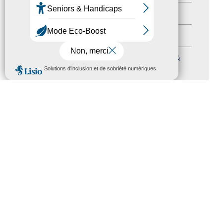
Autres événements
(41)
Formation
(15)
Journées nationales Tourisme &
MENU
Handicap
(5)
Salons
(11)
Sommet mondial du tourisme
(1)
Trophées du tourisme accessible
(10)
Presse
(3)
Tourisme accessible international
(1)