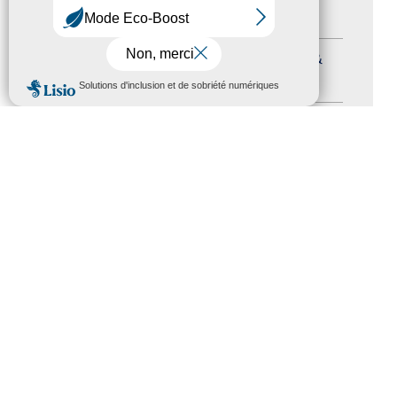
Formation
(15)
Journées nationales Tourisme &
MENU
Handicap
(5)
Salons
(11)
Sommet mondial du tourisme
(1)
Trophées du tourisme accessible
(10)
Presse
(3)
Tourisme accessible international
(1)