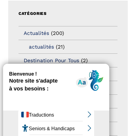
CATÉGORIES
Actualités
(200)
actualités
(21)
Destination Pour Tous
(2)
Territoires labellisés
(2)
Newsetter
(6)
Newsletter pro
(5)
Nos Actions
(112)
Autres événements
(41)