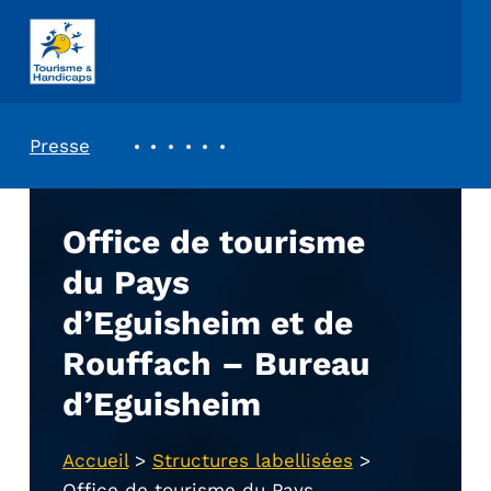
ASSOCIATION TOURISME ET HANDICAPS
REVUE DE PRESSE
Presse
Office de tourisme
du Pays
d’Eguisheim et de
Rouffach – Bureau
d’Eguisheim
Accueil
>
Structures labellisées
>
Office de tourisme du Pays