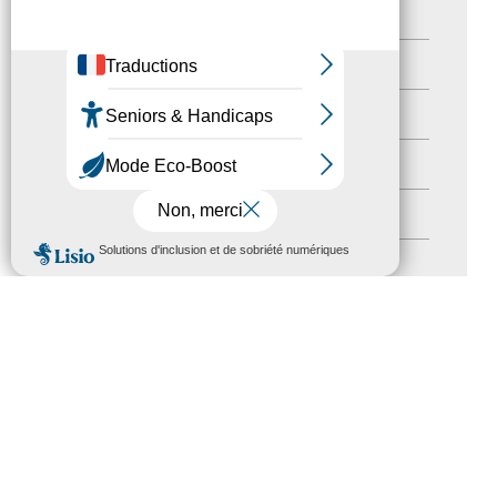
Destination Pour Tous
(2)
Territoires labellisés
(2)
Newsetter
(6)
Newsletter pro
(5)
Nos Actions
(112)
MENU
Autres événements
(41)
Formation
(15)
Journées nationales Tourisme &
Handicap
(5)
Salons
(11)
Sommet mondial du tourisme
(1)