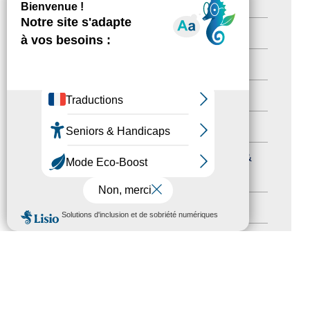
Newsetter
(6)
Newsletter pro
(5)
Nos Actions
(112)
Autres événements
(41)
Formation
(15)
Journées nationales Tourisme &
Handicap
(5)
Salons
(11)
MENU
Sommet mondial du tourisme
(1)
Trophées du tourisme accessible
(10)