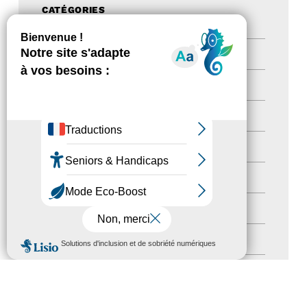
CATÉGORIES
Actualités
(200)
actualités
(21)
Destination Pour Tous
(2)
Territoires labellisés
(2)
Newsetter
(6)
Newsletter pro
(5)
MENU
Nos Actions
(112)
Autres événements
(41)
Formation
(15)