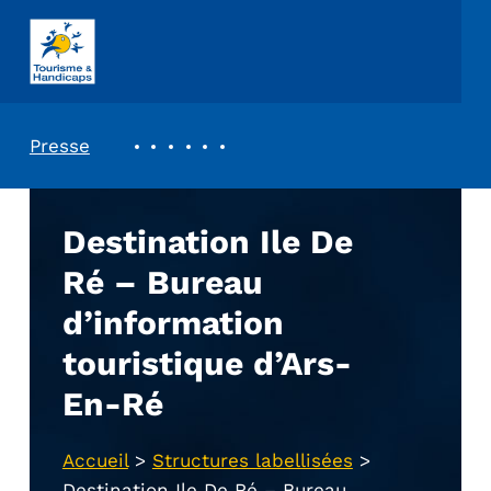
ASSOCIATION TOURISME ET HANDICAPS
REVUE DE PRESSE
Presse
Destination Ile De
Ré – Bureau
d’information
touristique d’Ars-
En-Ré
Accueil
>
Structures labellisées
>
Destination Ile De Ré – Bureau