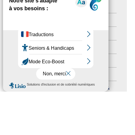
Territoires labellisés
(2)
Newsetter
(6)
Newsletter pro
(5)
Nos Actions
(112)
Autres événements
(41)
Formation
(15)
MENU
Journées nationales Tourisme &
Handicap
(5)
Salons
(11)
Sommet mondial du tourisme
(1)