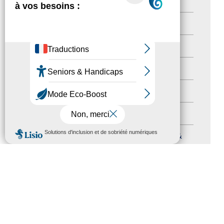
Territoires labellisés
(2)
Newsetter
(6)
Newsletter pro
(5)
Nos Actions
(112)
Autres événements
(41)
Formation
(15)
MENU
Journées nationales Tourisme &
Handicap
(5)
Salons
(11)
Sommet mondial du tourisme
(1)
Trophées du tourisme accessible