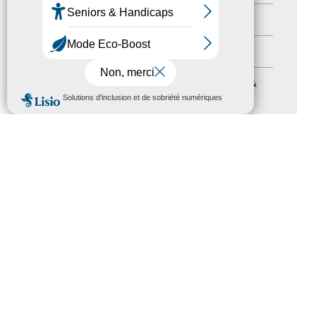
Autres événements
(41)
Formation
(15)
Journées nationales Tourisme &
MENU
Handicap
(5)
Salons
(11)
Sommet mondial du tourisme
(1)
Trophées du tourisme accessible
(10)
Presse
(3)
Tourisme accessible international
(1)