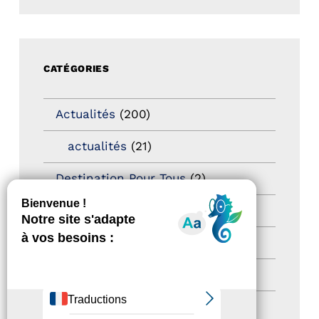
CATÉGORIES
Actualités
(200)
actualités
(21)
Destination Pour Tous
(2)
Territoires labellisés
(2)
Newsetter
(6)
Newsletter pro
(5)
Nos Actions
(112)