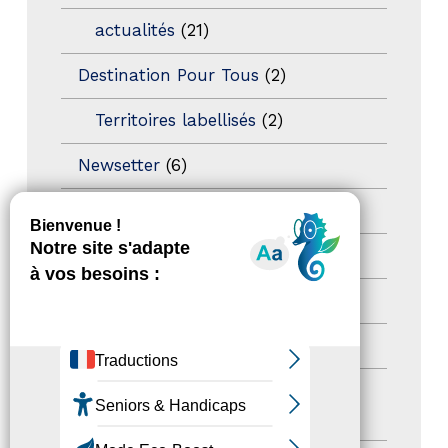
actualités
(21)
Destination Pour Tous
(2)
Territoires labellisés
(2)
Newsetter
(6)
Newsletter pro
(5)
Nos Actions
(112)
Autres événements
(41)
Formation
(15)
Journées nationales Tourisme &
Handicap
(5)