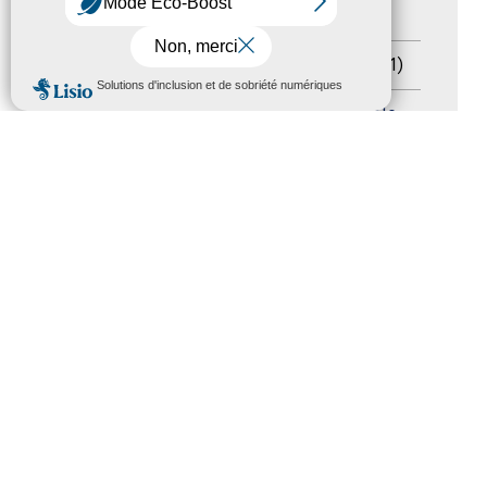
Salons
(11)
Sommet mondial du tourisme
(1)
MENU
Trophées du tourisme accessible
(10)
Presse
(3)
Tourisme accessible international
(1)
ACCESSIBILITÉ
REVUE DE PRESSE
PLAN DU SITE
ACTUALITÉS
MENTIONS LÉGALES
CONFIDENTIALITÉ