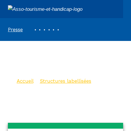
ASSOCIATION TOURISME ET HANDICAPS
REVUE DE PRESSE
Presse
Office de Tourisme
du Buech-Devoluy
Accueil
>
Structures labellisées
>
Office de Tourisme du Buech-
Devoluy