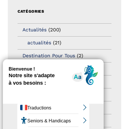
CATÉGORIES
Actualités
(200)
actualités
(21)
Destination Pour Tous
(2)
Territoires labellisés
(2)
Newsetter
(6)
Newsletter pro
(5)
Nos Actions
(112)
Autres événements
(41)