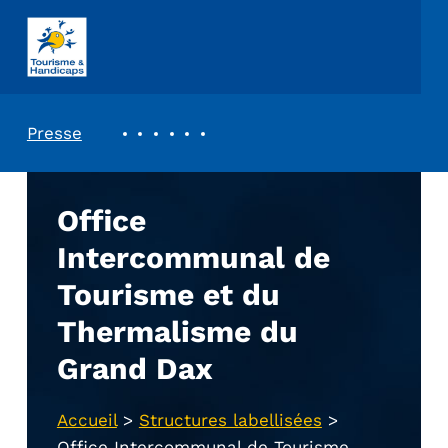
ASSOCIATION TOURISME ET HANDICAPS
REVUE DE PRESSE
Presse
Office
Intercommunal de
Tourisme et du
Thermalisme du
Grand Dax
Accueil
>
Structures labellisées
>
Office Intercommunal de Tourisme