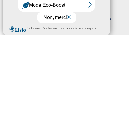
Formation
(15)
Journées nationales Tourisme &
MENU
Handicap
(5)
Salons
(11)
Sommet mondial du tourisme
(1)
Trophées du tourisme accessible
(10)
Presse
(3)
Tourisme accessible international
(1)
ACCESSIBILITÉ
REVUE DE PRESSE