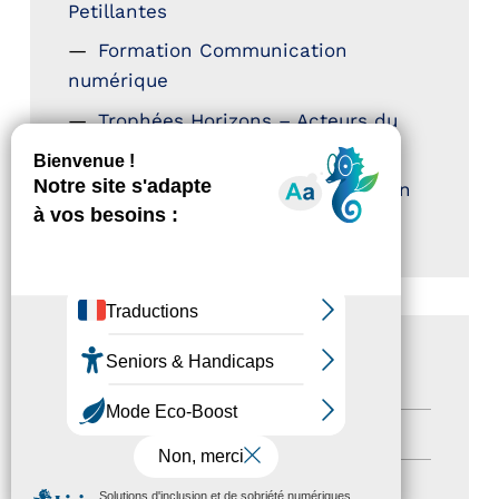
Petillantes
Formation Communication
numérique
Trophées Horizons – Acteurs du
Tourisme Durable
Atout France – flyer présentation
label Tourisme & Handicap
CATÉGORIES
Actualités
(200)
actualités
(21)
MENU