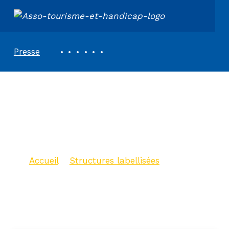
ASSOCIATION TOURISME ET HANDICAPS
REVUE DE PRESSE
Presse
Office de Tourisme
de Mâcon Sud
Bourgogne
Accueil
>
Structures labellisées
>
Office de Tourisme de Mâcon Sud
Bourgogne