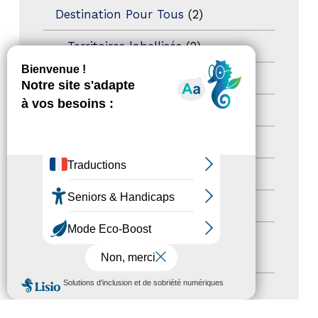
Destination Pour Tous
(2)
Territoires labellisés
(2)
Newsetter
(6)
Newsletter pro
(5)
Nos Actions
(112)
Autres événements
(41)
Formation
(15)
Journées nationales Tourisme &
Handicap
(5)
MENU
Salons
(11)