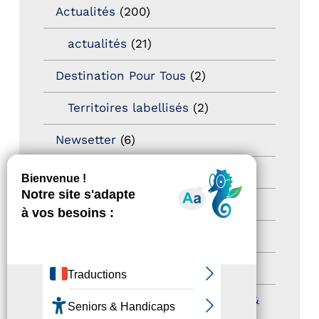
Actualités
(200)
actualités
(21)
Destination Pour Tous
(2)
Territoires labellisés
(2)
Newsetter
(6)
Newsletter pro
(5)
Nos Actions
(112)
Autres événements
(41)
Formation
(15)
Journées nationales Tourisme &