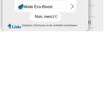
Handicap
(5)
Salons
(11)
Sommet mondial du tourisme
(1)
MENU
Trophées du tourisme accessible
(10)
Presse
(3)
Tourisme accessible international
(1)
ACCESSIBILITÉ
REVUE DE PRESSE
PLAN DU SITE
ACTUALITÉS
MENTIONS LÉGALES
CONFIDENTIALITÉ