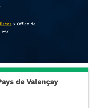
y
lisées
>
Office de
nçay
Pays de Valençay