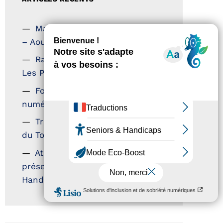
Magazine Tourisme Accessible
– Aout 2026
Rallye Aicha des Gazelles –
Les Petillantes
Formation Communication
numérique
Trophées Horizons – Acteurs
du Tourisme Durable
Atout France – flyer
présentation label Tourisme &
Handicap