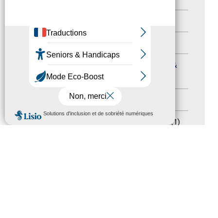
Autres événements
(41)
Formation
(15)
Journées nationales Tourisme &
Handicap
(5)
Salons
(11)
MENU
Sommet mondial du tourisme
(1)
Trophées du tourisme accessible
(10)
Presse
(3)
Tourisme accessible international
(1)