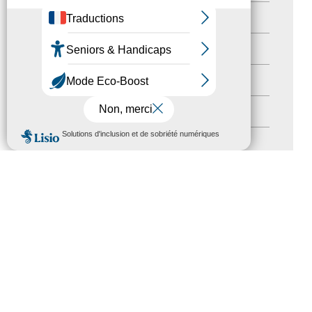
actualités
(21)
Destination Pour Tous
(2)
Territoires labellisés
(2)
Newsetter
(6)
MENU
Newsletter pro
(5)
Nos Actions
(112)
Autres événements
(41)
Formation
(15)
Journées nationales Tourisme &
Handicap
(5)