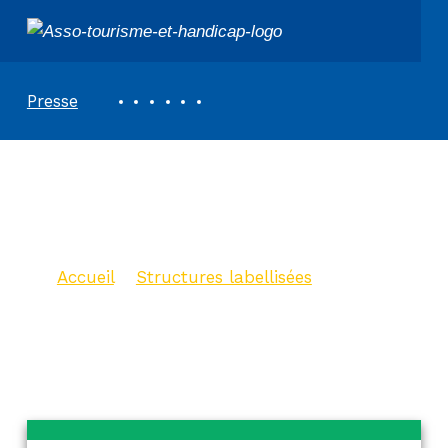
ASSOCIATION TOURISME ET HANDICAPS
REVUE DE PRESSE
Presse
Office de Tourisme
du Val de l’Eyre
Accueil
>
Structures labellisées
>
Office de Tourisme du Val de l’Eyre