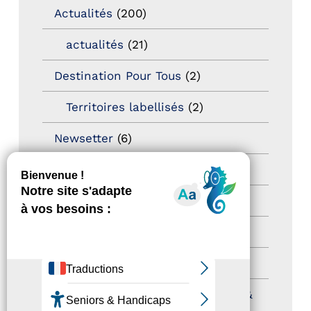
Actualités
(200)
actualités
(21)
Destination Pour Tous
(2)
Territoires labellisés
(2)
Newsetter
(6)
Newsletter pro
(5)
Nos Actions
(112)
Autres événements
(41)
Formation
(15)
Journées nationales Tourisme &