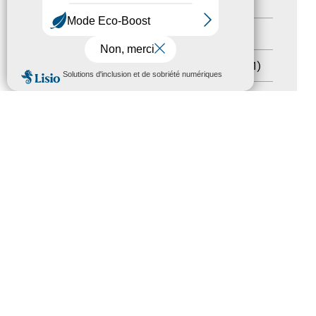
Handicap
(5)
Salons
(11)
Sommet mondial du tourisme
(1)
MENU
Trophées du tourisme accessible
(10)
Presse
(3)
Tourisme accessible international
(1)
ACCESSIBILITÉ
REVUE DE PRESSE
PLAN DU SITE
ACTUALITÉS
MENTIONS LÉGALES
CONFIDENTIALITÉ