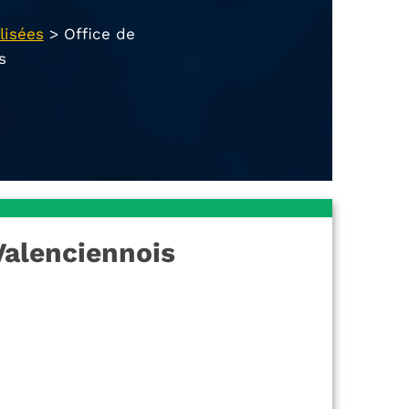
lisées
>
Office de
s
Valenciennois