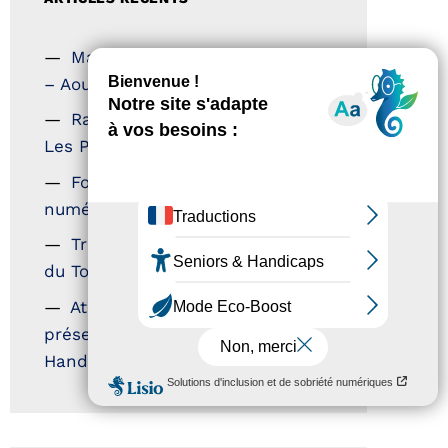
Magazine Tourisme Accessible
– Aout 2026
Rallye Aicha des Gazelles –
Les Petillantes
Formation Communication
numérique
Trophées Horizons – Acteurs
du Tourisme Durable
Atout France – flyer
présentation label Tourisme &
Handicap