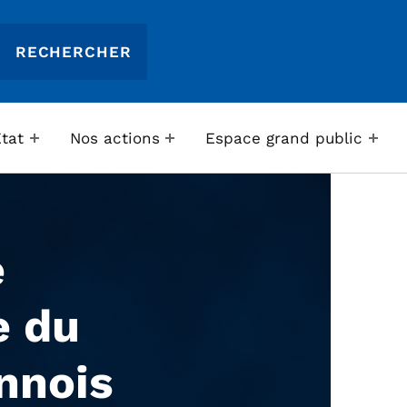
Etat
Nos actions
Espace grand public
e
e du
nnois