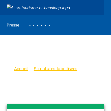
ASSOCIATION TOURISME ET HANDICAPS
REVUE DE PRESSE
Presse
Office de Tourisme
d’Yport
Accueil
>
Structures labellisées
>
Office de Tourisme d’Yport