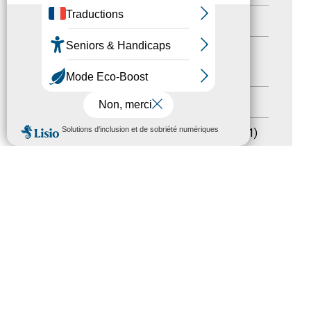
Formation
(15)
Journées nationales Tourisme &
Handicap
(5)
Salons
(11)
MENU
Sommet mondial du tourisme
(1)
Trophées du tourisme accessible
(10)
Presse
(3)
Tourisme accessible international
(1)