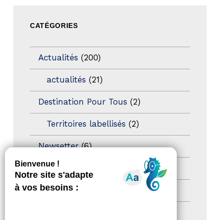
CATÉGORIES
Actualités
(200)
actualités
(21)
Destination Pour Tous
(2)
Territoires labellisés
(2)
Newsetter
(6)
Newsletter pro
(5)
Nos Actions
(112)
Autres événements
(41)