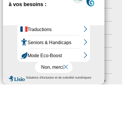
Territoires labellisés
(2)
Newsetter
(6)
Newsletter pro
(5)
Nos Actions
(112)
Autres événements
(41)
Formation
(15)
MENU
Journées nationales Tourisme &
Handicap
(5)
Salons
(11)
Sommet mondial du tourisme
(1)
Trophées du tourisme accessible