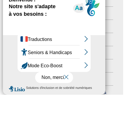
Territoires labellisés
(2)
Newsetter
(6)
Newsletter pro
(5)
Nos Actions
(112)
Autres événements
(41)
Formation
(15)
MENU
Journées nationales Tourisme &
Handicap
(5)
Salons
(11)
Sommet mondial du tourisme
(1)