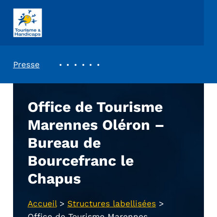
ASSOCIATION TOURISME ET HANDICAPS
REVUE DE PRESSE
Presse
Office de Tourisme
Marennes Oléron –
Bureau de
Bourcefranc le
Chapus
Accueil
>
Structures labellisées
>
Office de Tourisme Marennes