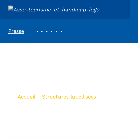
ASSOCIATION TOURISME ET HANDICAPS
REVUE DE PRESSE
Presse
Office de tourisme
communautaire
Vallespir Tourisme
Accueil
>
Structures labellisées
>
Office de tourisme communautaire
Vallespir Tourisme