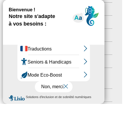
Newsetter
(6)
Newsletter pro
(5)
Nos Actions
(112)
Autres événements
(41)
Formation
(15)
Journées nationales Tourisme &
Handicap
(5)
MENU
Salons
(11)
Sommet mondial du tourisme
(1)
Trophées du tourisme accessible
(10)