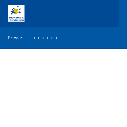
ASSOCIATION TOURISME ET HANDICAPS
REVUE DE PRESSE
Presse
Office de Tourisme
Intercommunal
Piège- Lauragais-
Malepère – Au cœur
des Collines
Cathares