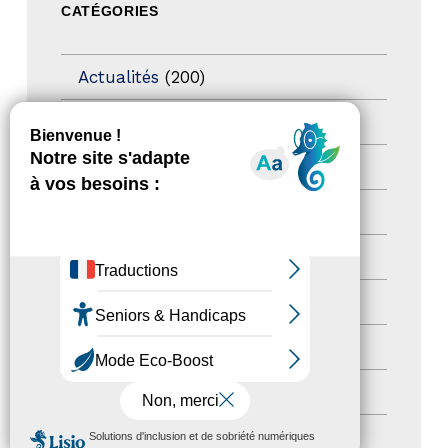
CATÉGORIES
Actualités
(200)
actualités
(21)
Destination Pour Tous
(2)
Territoires labellisés
(2)
Newsetter
(6)
Newsletter pro
(5)
Nos Actions
(112)
Autres événements
(41)
MENU
Formation
(15)