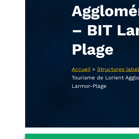
Agglomé
– BIT La
Plage
Accueil
>
Structures label
Tourisme de Lorient Aggl
Larmor-Plage