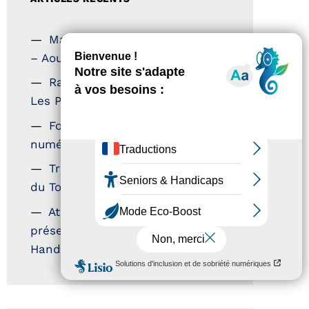
Magazine Tourisme Accessible
– Aout 2026
Rallye Aicha des Gazelles –
Les Petillantes
Formation Communication
numérique
Trophées Horizons – Acteurs
du Tourisme Durable
Atout France – flyer
présentation label Tourisme &
Handicap