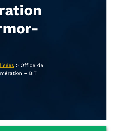
ration
rmor-
lisées
>
Office de
omération – BIT