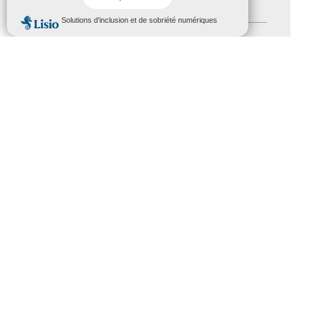
Handicap
(5)
MENU
Salons
(11)
Sommet mondial du tourisme
(1)
Trophées du tourisme accessible
(10)
Presse
(3)
Tourisme accessible international
(1)
ACCESSIBILITÉ
REVUE DE PRESSE
PLAN DU SITE
ACTUALITÉS
MENTIONS LÉGALES
CONFIDENTIALITÉ