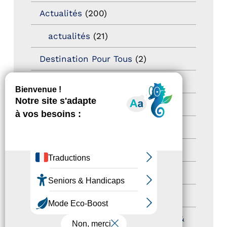
Actualités
(200)
actualités
(21)
Destination Pour Tous
(2)
Territoires labellisés
(2)
Newsetter
(6)
Newsletter pro
(5)
Nos Actions
(112)
Autres événements
(41)
Formation
(15)
Journées nationales Tourisme &