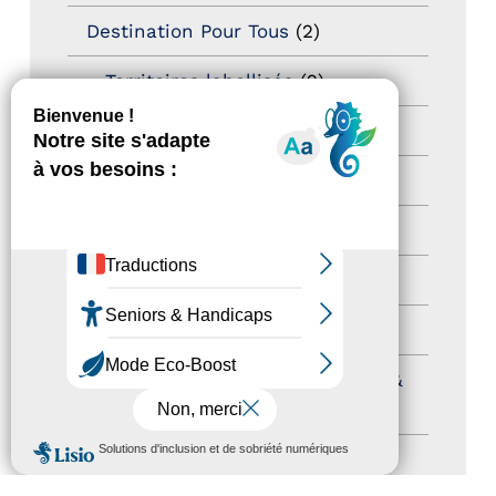
Destination Pour Tous
(2)
Territoires labellisés
(2)
Newsetter
(6)
Newsletter pro
(5)
Nos Actions
(112)
Autres événements
(41)
Formation
(15)
Journées nationales Tourisme &
Handicap
(5)
MENU
Salons
(11)