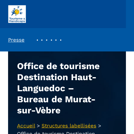
ASSOCIATION TOURISME ET HANDICAPS
REVUE DE PRESSE
Presse
Office de tourisme
Destination Haut-
Languedoc –
Bureau de Murat-
sur-Vèbre
Accueil
>
Structures labellisées
>
Office de tourisme Destination