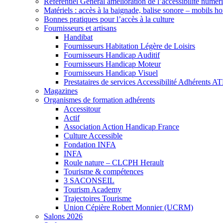
Référentiel Général amélioration de l’accessibilité numér
Matériels : accès à la baignade, balise sonore – mobils h
Bonnes pratiques pour l’accès à la culture
Fournisseurs et artisans
Handibat
Fournisseurs Habitation Légère de Loisirs
Fournisseurs Handicap Auditif
Fournisseurs Handicap Moteur
Fournisseurs Handicap Visuel
Prestataires de services Accessibilité Adhérents A
Magazines
Organismes de formation adhérents
Accessitour
Actif
Association Action Handicap France
Culture Accessible
Fondation INFA
INFA
Roule nature – CLCPH Herault
Tourisme & compétences
3 SACONSEIL
Tourism Academy
Trajectoires Tourisme
Union Cépière Robert Monnier (UCRM)
Salons 2026