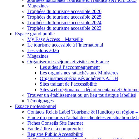
Journées nationales Tourisme & Handicap AVRIL 2025
Magazines
Trophées du tourisme accessible 2026
Trophées du tourisme accessible 2025
Trophées du tourisme accessible 2024
Trophées du tourisme accessible 2023
Espace grand public
My Easy Access – Marseille
Le tourisme accessible à l’international
Les salons 2026
Magazines
Organiser mes séjours et visites en France
Les aides à l’accompagnement
Les organismes rattachés aux Ministères
Organismes spécialisés adhérents A.T.H
Sites traitant de l’accessibilité
Sites web régionaux – départementaux et Outreme
Trouver un établissement ou un lieu touristique labellisé
Témoignages
Espace professionnel
Contacts Relais Label Tourisme & Handicap en région –
Etude du parcours d’achat des clientèles en situation de
Fiches Conseils Site Internet
Facile à lire et à comprendre
Registre Public Accessibilité