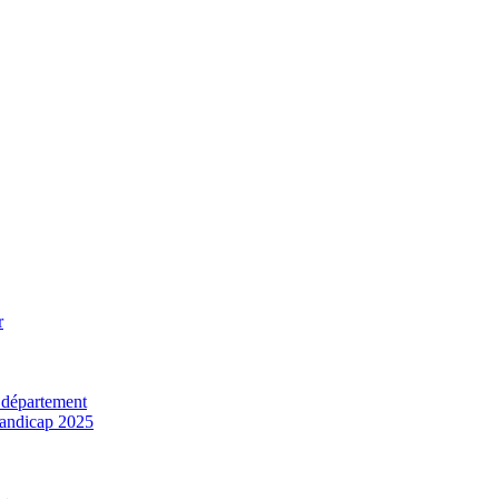
r
 département
 handicap 2025