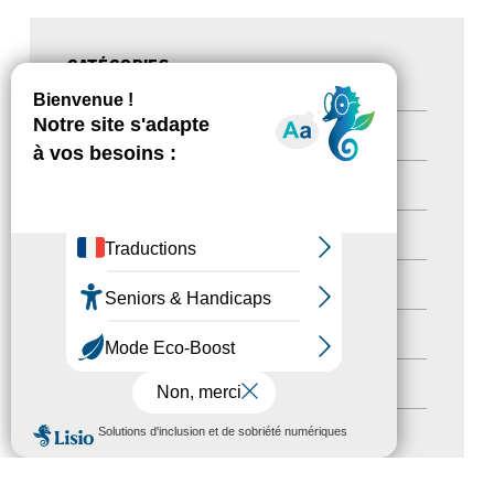
CATÉGORIES
Actualités
(200)
actualités
(21)
Destination Pour Tous
(2)
Territoires labellisés
(2)
Newsetter
(6)
Newsletter pro
(5)
MENU
Nos Actions
(112)
Autres événements
(41)