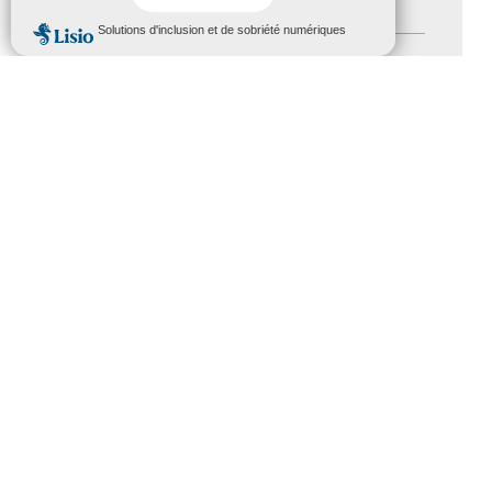
Handicap
(5)
MENU
Salons
(11)
Sommet mondial du tourisme
(1)
Trophées du tourisme accessible
(10)
Presse
(3)
Tourisme accessible international
(1)
ACCESSIBILITÉ
REVUE DE PRESSE
PLAN DU SITE
ACTUALITÉS
MENTIONS LÉGALES
CONFIDENTIALITÉ