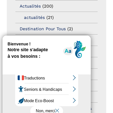
Actualités
(200)
actualités
(21)
Destination Pour Tous
(2)
Territoires labellisés
(2)
Newsetter
(6)
Newsletter pro
(5)
Nos Actions
(112)
Autres événements
(41)
Formation
(15)
Journées nationales Tourisme &