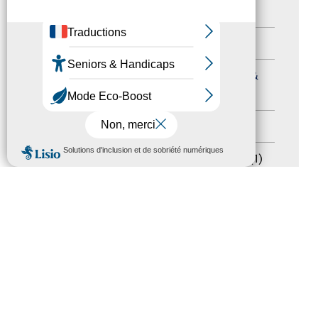
Autres événements
(41)
Formation
(15)
Journées nationales Tourisme &
Handicap
(5)
Salons
(11)
MENU
Sommet mondial du tourisme
(1)
Trophées du tourisme accessible
(10)
Presse
(3)
Tourisme accessible international
(1)