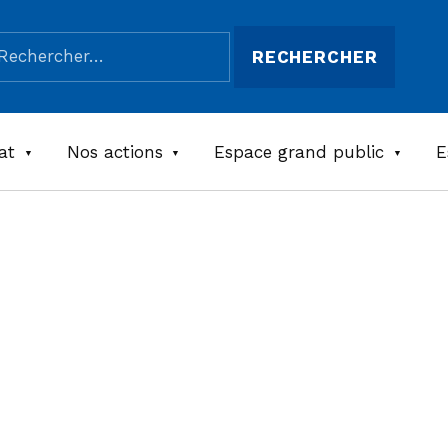
chercher :
at
Nos actions
Espace grand public
E
e
e