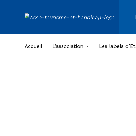
Re
ASSOCIATION TOURISME ET HANDICAPS
Accueil
L’association
Les labels d’Et
Office d
tourism
Vienne –