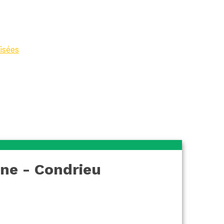
u
isées
>
Office de
eu
nne - Condrieu