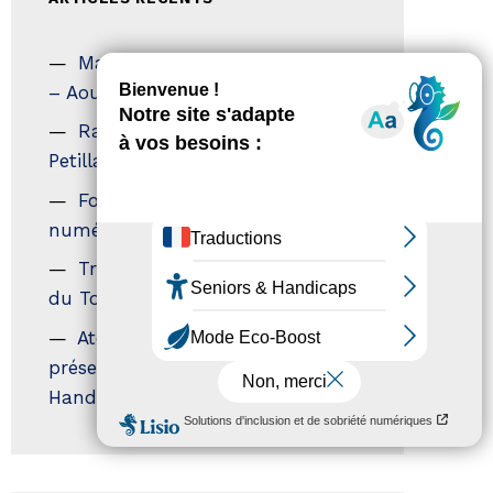
Magazine Tourisme Accessible
– Aout 2026
Rallye Aicha des Gazelles – Les
Petillantes
Formation Communication
numérique
Trophées Horizons – Acteurs
du Tourisme Durable
Atout France – flyer
présentation label Tourisme &
Handicap