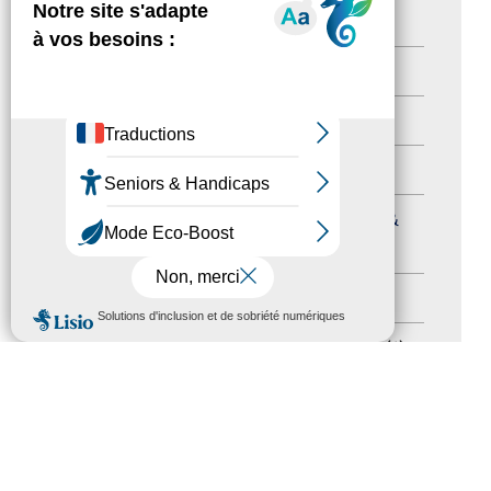
Newsletter pro
(5)
Nos Actions
(112)
Autres événements
(41)
Formation
(15)
Journées nationales Tourisme &
Handicap
(5)
Salons
(11)
MENU
Sommet mondial du tourisme
(1)
Trophées du tourisme accessible
(10)
Presse
(3)