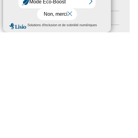
Nos Actions
(112)
Autres événements
(41)
MENU
Formation
(15)
Journées nationales Tourisme &
Handicap
(5)
Salons
(11)
Sommet mondial du tourisme
(1)
Trophées du tourisme accessible
(10)
Presse
(3)
Tourisme accessible international
(1)