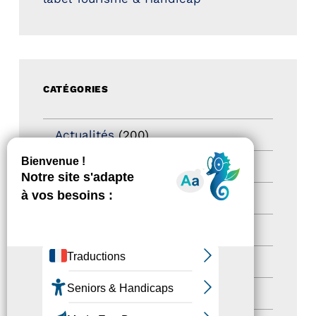
CATÉGORIES
Actualités
(200)
actualités
(21)
Destination Pour Tous
(2)
Territoires labellisés
(2)
Newsetter
(6)
Newsletter pro
(5)