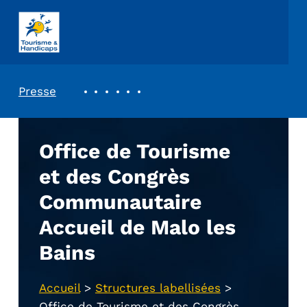
ASSOCIATION TOURISME ET HANDICAPS
REVUE DE PRESSE
Presse
Office de Tourisme
et des Congrès
Communautaire
Accueil de Malo les
Bains
Accueil
>
Structures labellisées
>
Office de Tourisme et des Congrès