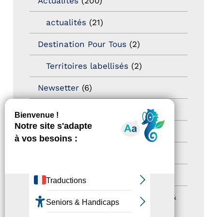
Actualités
(200)
actualités
(21)
Destination Pour Tous
(2)
Territoires labellisés
(2)
Newsetter
(6)
Newsletter pro
(5)
Nos Actions
(112)
Autres événements
(41)
Formation
(15)
Journées nationales Tourisme &
Handicap
(5)