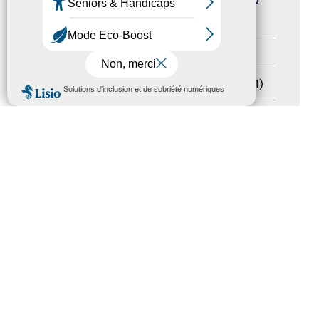
Journées nationales Tourisme &
Handicap
(5)
Salons
(11)
MENU
Sommet mondial du tourisme
(1)
Trophées du tourisme accessible
(10)
Presse
(3)
Tourisme accessible international
(1)
ACCESSIBILITÉ
REVUE DE PRESSE
PLAN DU SITE
ACTUALITÉS
MENTIONS LÉGALES