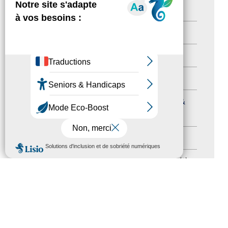
Newsletter pro
(5)
Nos Actions
(112)
Autres événements
(41)
Formation
(15)
Journées nationales Tourisme &
Handicap
(5)
Salons
(11)
MENU
Sommet mondial du tourisme
(1)
Trophées du tourisme accessible
(10)
Presse
(3)