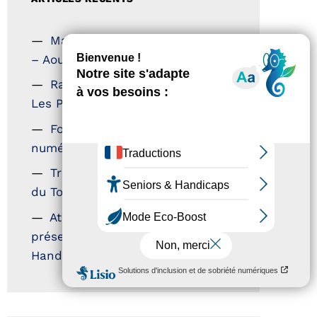
Magazine Tourisme Accessible
– Aout 2026
Rallye Aicha des Gazelles –
Les Petillantes
Formation Communication
numérique
Trophées Horizons – Acteurs
du Tourisme Durable
Atout France – flyer
présentation label Tourisme &
Handicap