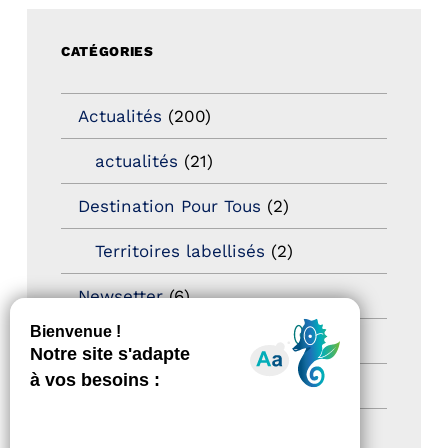
CATÉGORIES
Actualités
(200)
actualités
(21)
Destination Pour Tous
(2)
Territoires labellisés
(2)
Newsetter
(6)
Newsletter pro
(5)
Nos Actions
(112)
Autres événements
(41)