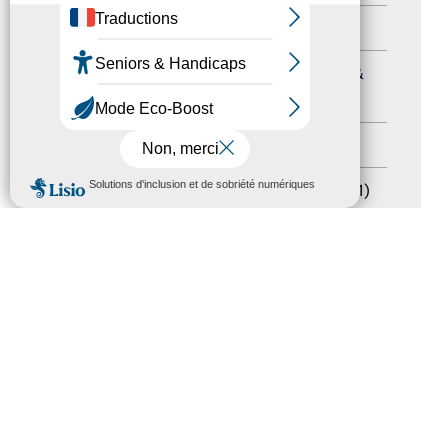
Formation
(15)
Journées nationales Tourisme &
Handicap
(5)
Salons
(11)
MENU
Sommet mondial du tourisme
(1)
Trophées du tourisme accessible
(10)
Presse
(3)
Tourisme accessible international
(1)