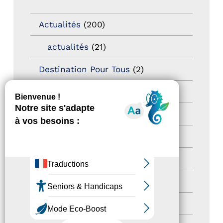
Actualités
(200)
actualités
(21)
Destination Pour Tous
(2)
Territoires labellisés
(2)
Newsetter
(6)
Newsletter pro
(5)
Nos Actions
(112)
Autres événements
(41)
Formation
(15)