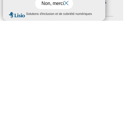
Journées nationales Tourisme &
Handicap
(5)
MENU
Salons
(11)
Sommet mondial du tourisme
(1)
Trophées du tourisme accessible
(10)
Presse
(3)
Tourisme accessible international
(1)
ACCESSIBILITÉ
REVUE DE PRESSE
PLAN DU SITE
ACTUALITÉS
MENTIONS LÉGALES