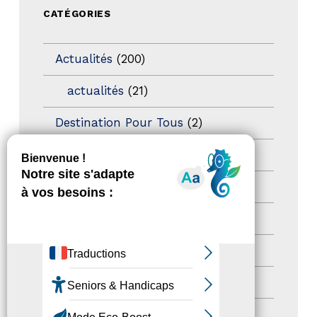
CATÉGORIES
Actualités
(200)
actualités
(21)
Destination Pour Tous
(2)
Territoires labellisés
(2)
Newsetter
(6)
Newsletter pro
(5)
Nos Actions
(112)
Autres événements
(41)
Formation
(15)