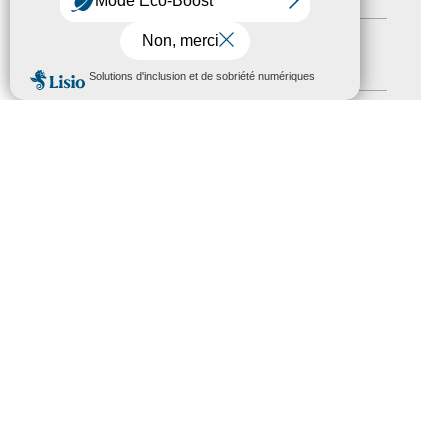
Journées nationales Tourisme &
MENU
Handicap
(5)
Salons
(11)
Sommet mondial du tourisme
(1)
Trophées du tourisme accessible
(10)
Presse
(3)
Tourisme accessible international
(1)
ACCESSIBILITÉ
REVUE DE PRESSE