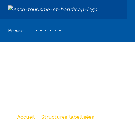
ASSOCIATION TOURISME ET HANDICAPS
REVUE DE PRESSE
Presse
Office de Tourisme
de la Châtaigneraie
cantalienne –
Bureau de
Laroquebrou
Accueil
>
Structures labellisées
>
Office de Tourisme de la
Châtaigneraie cantalienne – Bureau