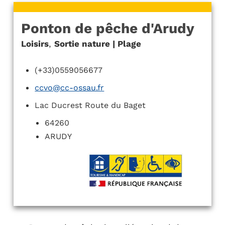
Ponton de pêche d'Arudy
Loisirs
,
Sortie nature | Plage
(+33)0559056677
ccvo@cc-ossau.fr
Lac Ducrest Route du Baget
64260
ARUDY