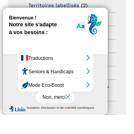
Territoires labellisés
(2)
Newsetter
(6)
Newsletter pro
(5)
Nos Actions
(112)
Autres événements
(41)
Formation
(15)
Journées nationales Tourisme &
Handicap
(5)
MENU
Salons
(11)
Sommet mondial du tourisme
(1)