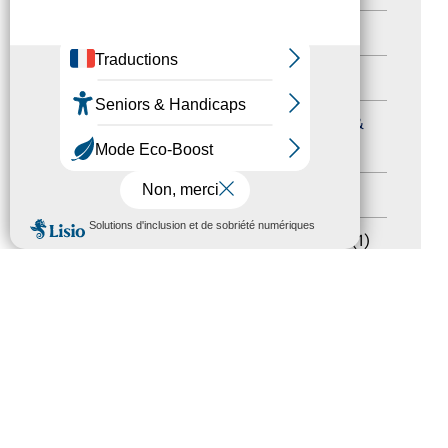
Autres événements
(41)
Formation
(15)
Journées nationales Tourisme &
Handicap
(5)
Salons
(11)
MENU
Sommet mondial du tourisme
(1)
Trophées du tourisme accessible
(10)
Presse
(3)
Tourisme accessible international
(1)