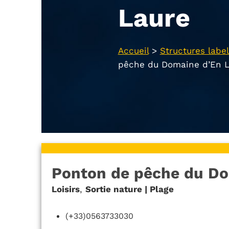
Laure
Accueil
>
Structures label
pêche du Domaine d’En L
Ponton de pêche du Do
Loisirs
,
Sortie nature | Plage
(+33)0563733030