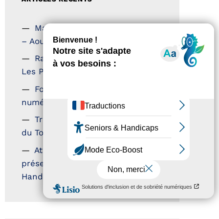
Magazine Tourisme Accessible
– Aout 2026
Rallye Aicha des Gazelles –
Les Petillantes
Formation Communication
numérique
Trophées Horizons – Acteurs
du Tourisme Durable
Atout France – flyer
présentation label Tourisme &
Handicap