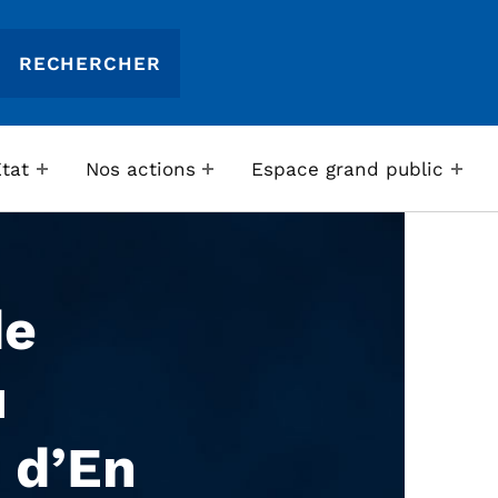
Etat
Nos actions
Espace grand public
de
u
 d’En