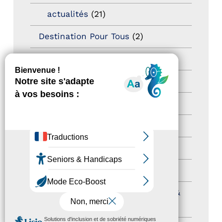
actualités
(21)
Destination Pour Tous
(2)
Territoires labellisés
(2)
Newsetter
(6)
Newsletter pro
(5)
Nos Actions
(112)
Autres événements
(41)
Formation
(15)
Journées nationales Tourisme &
Handicap
(5)
MENU