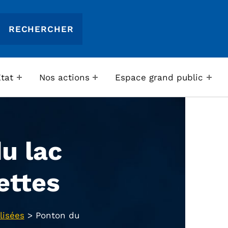
Etat
Nos actions
Espace grand public
u lac
ettes
lisées
>
Ponton du