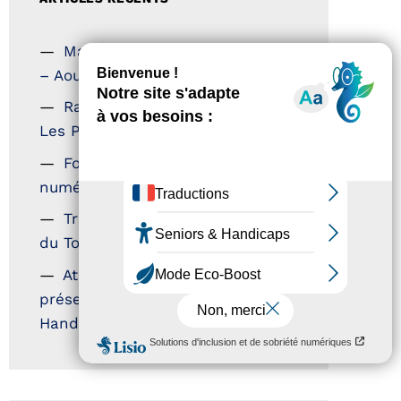
Magazine Tourisme Accessible
– Aout 2026
Rallye Aicha des Gazelles –
Les Petillantes
Formation Communication
numérique
Trophées Horizons – Acteurs
du Tourisme Durable
Atout France – flyer
présentation label Tourisme &
Handicap