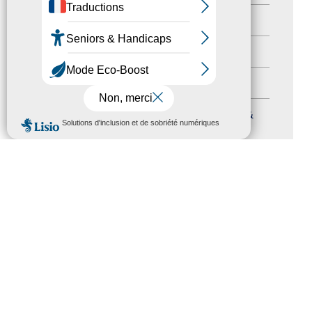
Nos Actions
(112)
Autres événements
(41)
Formation
(15)
Journées nationales Tourisme &
MENU
Handicap
(5)
Salons
(11)
Sommet mondial du tourisme
(1)
Trophées du tourisme accessible
(10)
Presse
(3)
Tourisme accessible international
(1)