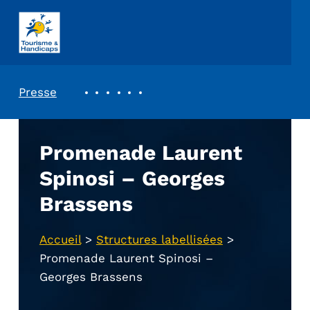
ASSOCIATION TOURISME ET HANDICAPS
REVUE DE PRESSE
Presse
Promenade Laurent
Spinosi – Georges
Brassens
Accueil
>
Structures labellisées
>
Promenade Laurent Spinosi –
Georges Brassens